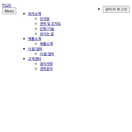
PLUS
관리자 로그인
Menu
회사소개
인사말
연혁 및 조직도
인증/기술
오시는 길
제품소개
제품소개
시설/설비
시설/설비
고객센터
공지사항
견적문의